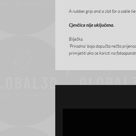
A rubber grip and a slot for a cable tie
Cjevčica nije uključena.
Bilješka.
'Prirodna' boja dopušta nešto prijenos
primijetiti ako se koristi na fotoaparat