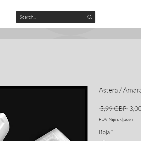
Astera / Amar
Red
 5,99 GBP 
3,0
cijen
PDV Nije uključen
Boja
*