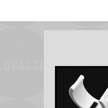
Dom
Dućan
Pitanja
More