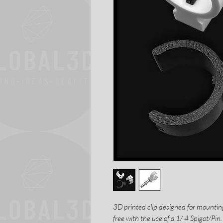
3D printed clip designed for mountin
free with the use of a 1/ 4 Spigot/Pin.