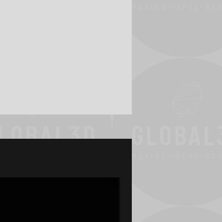
 a ne Global3d.uk. Prije kupnje
ovoljni ovim troškovima.