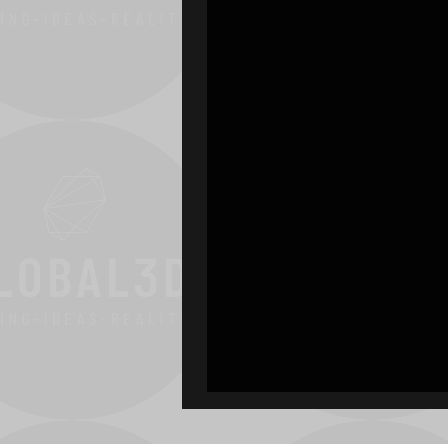
Arri
Omnibar
TubeGrip