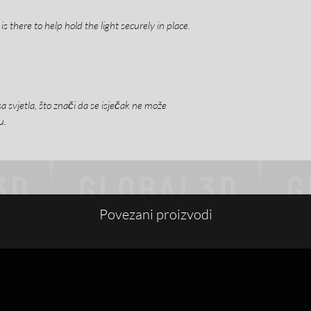
odgovornost korisnika,
provjerite jeste li zad
 is there to help hold the light securely in place.
a svjetla, što znači da se isječak ne može
u.
Povezani proizvodi