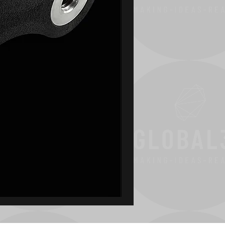
Chain
Hoist
Cable
Management
|