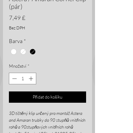
(pár)
Cena
7,49 £
Bez DPH
Barva
*
Množství
*
Přidat do košíku
3D tištěný klip určený pro montáž Astera
and Amaran trubky do 90 stupňů vnitřních
rohů a 90stupňových vnitřních rohů