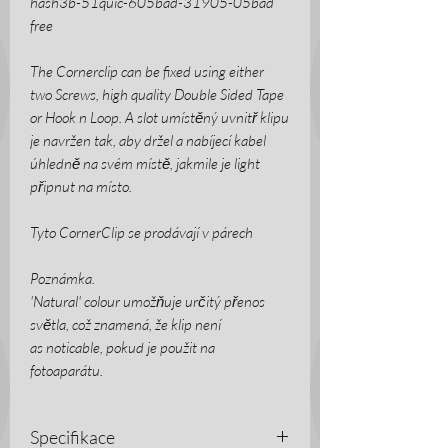
hash3b-51quic-605bad-31905-05bad
free
The Cornerclip can be fixed using either
two Screws, high quality Double Sided Tape
or Hook n Loop. A slot umístěný uvnitř klipu
je navržen tak, aby držel a nabíjecí kabel
úhledně na svém místě, jakmile je light
připnut na místo.
Tyto CornerClip se prodávají v párech
Poznámka.
'Natural' colour umožňuje určitý přenos
světla, což znamená, že klip není
as noticable, pokud je použit na
fotoaparátu.
Specifikace