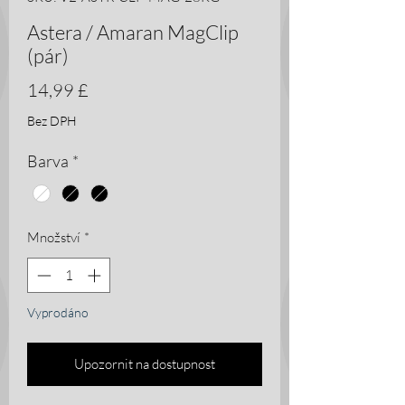
Astera / Amaran MagClip
(pár)
Cena
14,99 £
Bez DPH
Barva
*
Množství
*
Vyprodáno
Upozornit na dostupnost