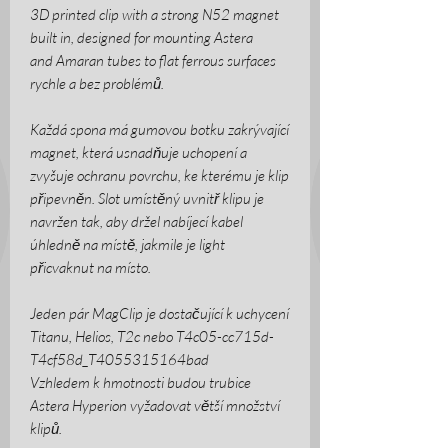
3D printed clip with a strong N52 magnet
built in, designed for mounting Astera
and Amaran tubes to flat ferrous surfaces
rychle a bez problémů.
Každá spona má gumovou botku zakrývající
magnet, která usnadňuje uchopení a
zvyšuje ochranu povrchu, ke kterému je klip
připevněn. Slot umístěný uvnitř klipu je
navržen tak, aby držel nabíjecí kabel
úhledně na místě, jakmile je light
přicvaknut na místo.
Jeden pár MagClip je dostačující k uchycení
Titanu, Helios, T2c nebo T4c05-cc715d-
T4cf58d_T4055315164bad
Vzhledem k hmotnosti budou trubice
Astera Hyperion vyžadovat větší množství
klipů.