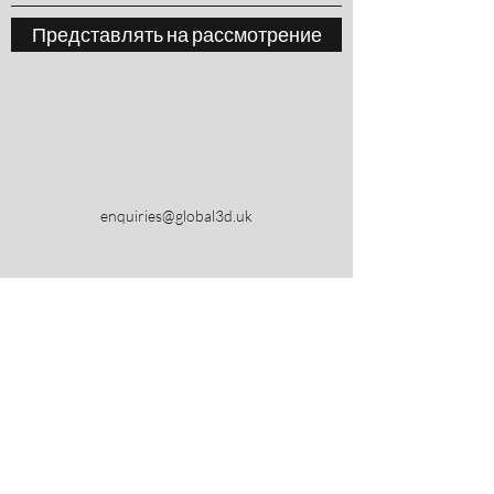
Представлять на рассмотрение
enquiries@global3d.uk
Политика возврата
Политика
конфиденциальности
Условия и
положения
Обратная связь
Контакт
Global3d.uk является торговой маркой LFT