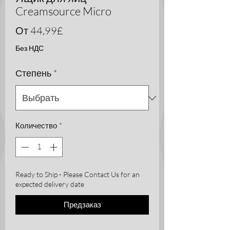
Creamsource Micro
Спеццена
От
44,99£
Без НДС
Степень
*
Количество
*
Ready to Ship - Please Contact Us for an
expected delivery date
Предзаказ