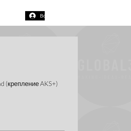
Войти
ad (крепление AKS+)
ццена