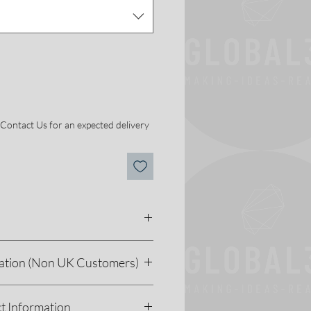
 Contact Us for an expected delivery
G (задняя пластина,
ation (Non UK Customers)
а 3D-принтере)
 унций
 товар за пределами
хол для iPad - Seymac
t Information
озможно, вам придется