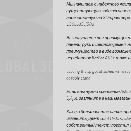
Мы начинаем с надежного чехла 
существующую заднюю панель 
напечатанную на 3D-принтере.
136bad5cf58d
Вы получаете все преимущест
панели, руки и шейного ремня,
преимущество в виде возможно
передатчик RatPac AKS+ тоже 
Leaving the spigot attached while resti
as table stand.
Если вам нужно крепление Aster
Spigot, загляните в наш магази
Как и в большинстве наших пр
изменить_цвет cc781905-5cde-
собственный текст/логотип_c