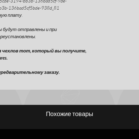
5cde-3194-bb3b-136bad5cf-9de-
b3b-136bad5cf5bde-938d_81
ную плату.
ы будут отправлены и при
ереустановлены.
я чехлов тот, который вы получите,
res.
редварительному заказу.
Похожие товары