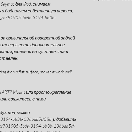
Seymac для iPad, снимаем
оплатить импортн
и добавляем собственную версию,
As with all our printe
Ответственность 
_cc781905-5cde-3194-bb3b-
а не Global3d.uk. 
need to be handled wi
вас устраивают э
Do not use in high 
Products used for rig
ва оригинальной поворотной задней
a safety chain or simil
 но теперь есть дополнительное
It is the users respon
сти крепления на суставе с ваш
are safe to use in eve
вставлен.
ng it on a flat surface, makes it work well
a ART7 Mount или просто крепление
н или свяжитесь с нами.
одуктов, можно
3194-bb3b-136bad5cf58d_и добавить
c781905-5cde-3194-bb3b-136bad5cf-