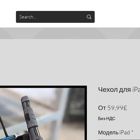
Чехол для iP
Спе
От
59,99£
Без НДС
Модель iPad
*