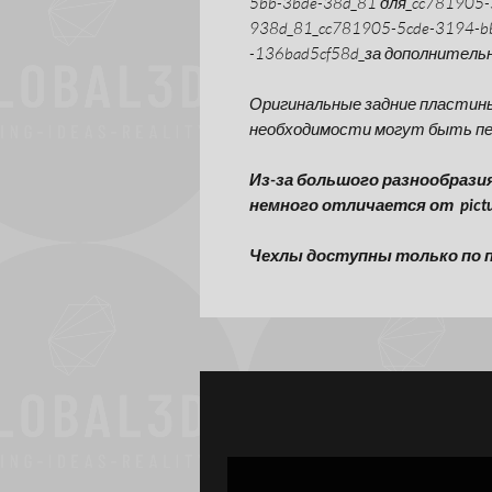
5bb-3bde-38d_81 для_cc781905-
938d_81_cc781905-5cde-3194-b
-136bad5cf58d_за дополнитель
Оригинальные задние пластин
необходимости могут быть п
Из-за большого разнообрази
немного отличается от pictu
Чехлы доступны только по п